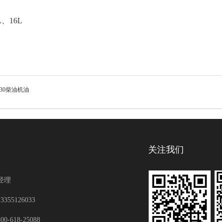
L、16L
W-30柴油机油
关注我们
经理
55126033
-618-25088