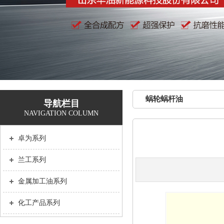
蜗轮蜗杆油
导航栏目
NAVIGATION COLUMN
卓为系列
兰工系列
金属加工油系列
化工产品系列