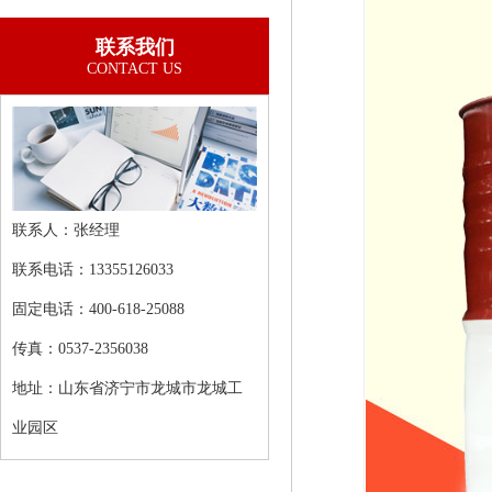
联系我们
CONTACT US
联系人：张经理
联系电话：13355126033
固定电话：400-618-25088
传真：0537-2356038
地址：山东省济宁市龙城市龙城工
业园区