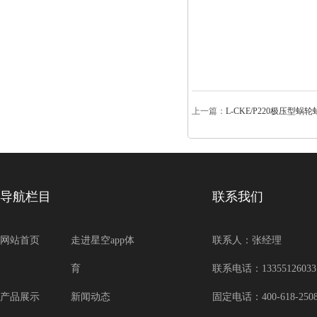
上一篇：
L-CKE/P220极压型蜗
导航栏目
联系我们
网站首页
走进星空app体
联系人：张经理
育
联系电话：13355126033
产品展示
新闻动态
固定电话：400-618-250